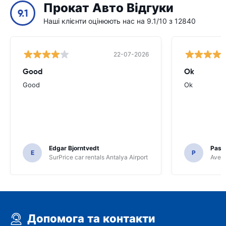
Прокат Авто Відгуки
9.1
Наші клієнти оцінюють нас на 9.1/10 з 12840
22-07-2026
Good
Ok
Good
Ok
Edgar Bjorntvedt
Pasc
E
P
SurPrice car rentals Antalya Airport
Avec 
Допомога та контакти