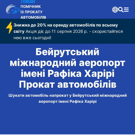
Рафіка Харірі
Ліван
ПОМІЧНИК
ІЗ ПРОКАТУ
АВТОМОБІЛІВ
Знижка до 20% на оренду автомобілів по всьому
світу
Акція діє до 11 серпня 2026 р. - скористайтеся
нею вже сьогодні!
Бейрутський
міжнародний аеропорт
імені Рафіка Харірі
Прокат автомобілів
Шукати автомобіль напрокат у Бейрутський міжнародний
аеропорт імені Рафіка Харірі