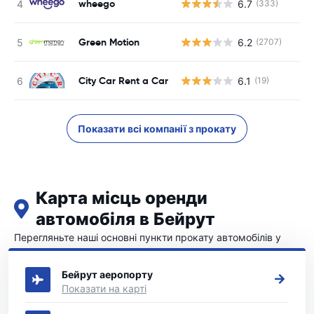
wheego
6.7
(333)
Green Motion
6.2
(2707)
City Car Rent a Car
6.1
(19)
Показати всі компанії з прокату
Карта місць оренди
автомобіля в Бейрут
Перегляньте наші основні пункти прокату автомобілів у
Бейрут
Бейрут аеропорту
Показати на карті