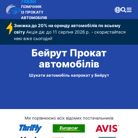
Ліван
ПОМІЧНИК
ІЗ ПРОКАТУ
АВТОМОБІЛІВ
Знижка до 20% на оренду автомобілів по всьому
світу
Акція діє до 11 серпня 2026 р. - скористайтеся
нею вже сьогодні!
Бейрут Прокат
автомобілів
Шукати автомобіль напрокат у Бейрут
Ми порівнюємо всіх відомих постачальників