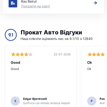
Ras Beirut
Показати на карті
Прокат Авто Відгуки
9.1
Наші клієнти оцінюють нас на 9.1/10 з 12840
22-07-2026
Good
Ok
Good
Ok
Edgar Bjorntvedt
Pasc
E
P
SurPrice car rentals Antalya Airport
Avec 