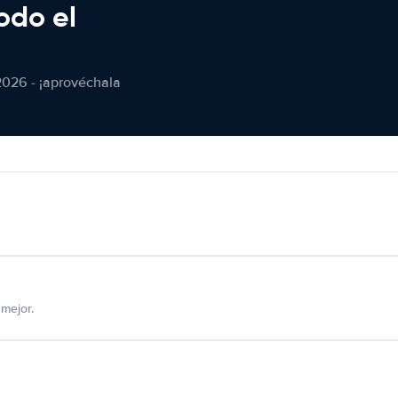
odo el
2026 - ¡aprovéchala
mejor.