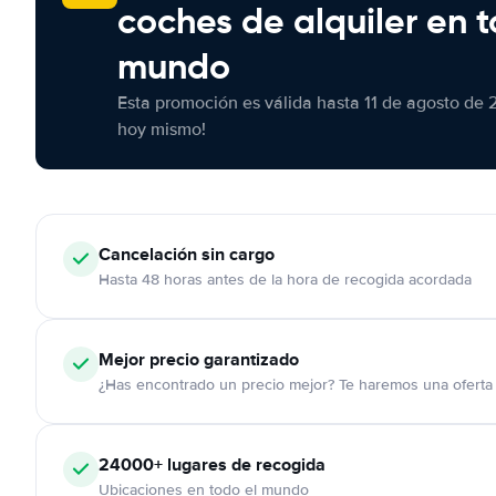
coches de alquiler en t
mundo
Esta promoción es válida hasta 11 de agosto de 
hoy mismo!
Cancelación
sin cargo
Hasta 48 horas antes de la hora de recogida acordada
Mejor precio garantizado
¿Has encontrado un precio mejor? Te haremos una oferta 
24000+
lugares de recogida
Ubicaciones en todo el mundo