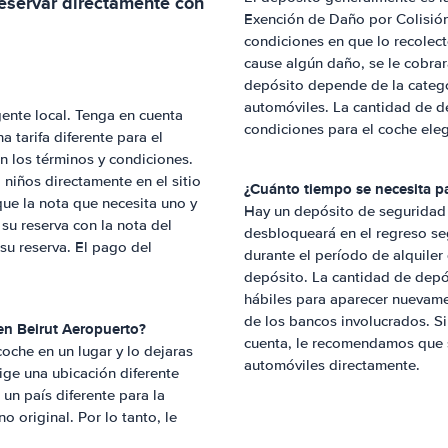
eservar directamente con
Exención de Daño por Colisión
condiciones en que lo recolec
cause algún daño, se le cobrar
depósito depende de la categor
automóviles. La cantidad de d
ente local. Tenga en cuenta
condiciones para el coche ele
 tarifa diferente para el
 en los términos y condiciones.
niños directamente en el sitio
¿Cuánto tiempo se necesita p
que la nota que necesita uno y
Hay un depósito de seguridad b
su reserva con la nota del
desbloqueará en el regreso se
 su reserva. El pago del
durante el período de alquiler
depósito. La cantidad de dep
hábiles para aparecer nuevame
de los bancos involucrados. Si
 en
Beirut Aeropuerto
?
cuenta, le recomendamos que s
 coche en un lugar y lo dejaras
automóviles directamente.
lige una ubicación diferente
un país diferente para la
o original. Por lo tanto, le