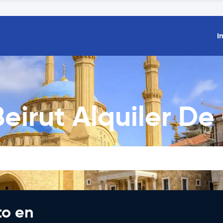
I
eirut Alquiler D
to en