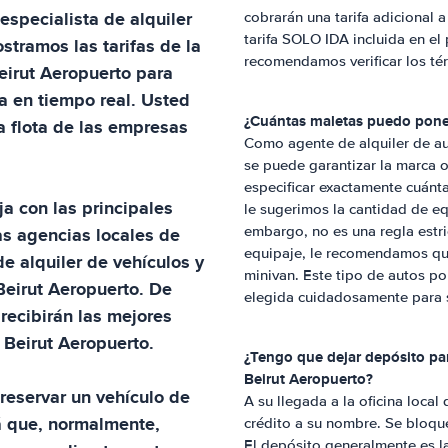
 especialista de alquiler
cobrarán una tarifa adicional 
tarifa SOLO IDA incluida en el 
ostramos las tarifas de la
recomendamos verificar los té
eirut Aeropuerto
para
a en tiempo real. Usted
¿Cuántas maletas puedo poner
la flota de las empresas
Como agente de alquiler de au
se puede garantizar la marca 
especificar exactamente cuánt
ja con las principales
le sugerimos la cantidad de eq
as agencias locales de
embargo, no es una regla estr
equipaje, le recomendamos que
de alquiler de vehículos y
minivan. Este tipo de autos po
Beirut Aeropuerto
. De
elegida cuidadosamente para sa
recibirán las mejores
n
Beirut Aeropuerto
.
¿Tengo que dejar depósito par
Beirut Aeropuerto
?
reservar un vehículo de
A su llegada a la oficina local
 que, normalmente,
crédito a su nombre. Se bloque
El depósito generalmente es l