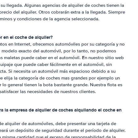
a su llegada. Algunas agencias de alquiler de coches tienen la
precio del alquiler. Otros cobrarán extra a la llegada. Siempre
rminos y condiciones de la agencia seleccionada.
 en el coche de alquiler?
tos en Internet, ofrecemos automóviles por su categoría y no
o modelo exacto del automóvil, por lo tanto, no podemos
as maletas puede caber en el automóvil. En nuestro sitio web
uipaje que puede caber fácilmente en el automóvil, sin
icta. Si necesita un automóvil más espacioso debido a su
 elija la categoría de coches mas grandes por ejemplo un
r lo general tienen la bota bastante grande. Nuestra flota es
tisfacer las necesidades de nuestros clientes.
a la empresa de alquiler de coches alquilando el coche en
 de alquiler de automóviles, debe presentar una tarjeta de
ará un depósito de seguridad durante el período de alquiler.
a misma cantidad que el exceso de responsabilidad de la