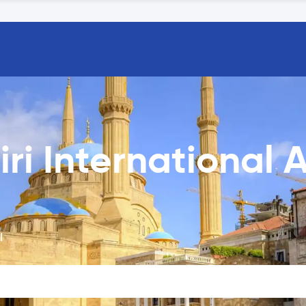
iri International 
l