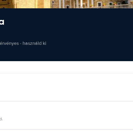
a
érvényes - használd ki
d.