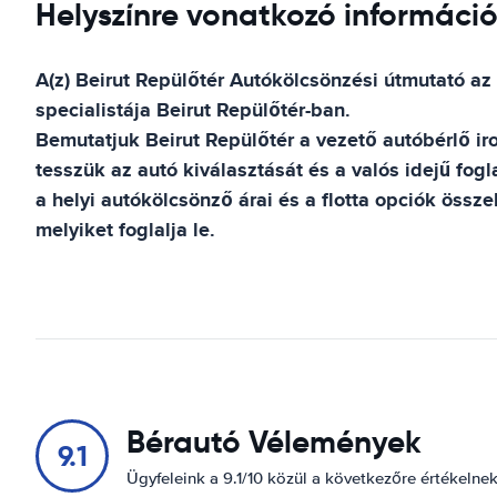
Helyszínre vonatkozó információk
A(z)
Beirut Repülőtér
Autókölcsönzési útmutató
az 
specialistája
Beirut Repülőtér
-ban.
Bemutatjuk
Beirut Repülőtér
a vezető autóbérlő iro
tesszük az autó kiválasztását és a valós idejű fogl
a helyi autókölcsönző árai és a flotta opciók össz
melyiket foglalja le.
Bérautó Vélemények
9.1
Ügyfeleink a 9.1/10 közül a következőre értékelne