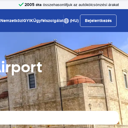
2005 óta
összehasonlítjuk az autókölcsönzési árakat
Nemzetközi
GYIK
Ügyfélszolgálat
(HU)
Bejelentkezés
Airport