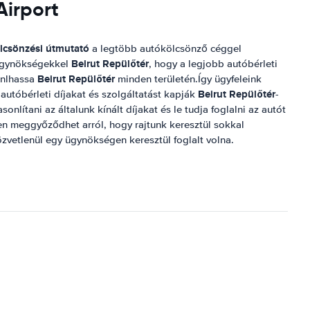
Airport
ölcsönzési útmutató
a legtöbb autókölcsönző céggel
Beirut Repülőtér
i ügynökségekkel
, hogy a legjobb autóbérleti
Beirut Repülőtér
ánlhassa
minden területén.Így ügyfeleink
Beirut Repülőtér
autóbérleti díjakat és szolgáltatást kapják
-
sonlítani az általunk kínált díjakat és le tudja foglalni az autót
n meggyőződhet arról, hogy rajtunk keresztül sokkal
zvetlenül egy ügynökségen keresztül foglalt volna.