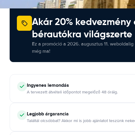
Akár 20% kedvezmény 
bérautókra világszerte
Ez a promóció a 2026. augusztus 11. weboldalig 
még ma!
Ingyenes lemondás
A tervezett átvételi időpontot megelőző 48 óráig.
Legjobb árgarancia
Találtál olcsóbbat? Akkor mi is jobb ajánlatot teszünk neke