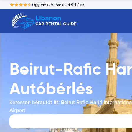
9.1
Ügyfelek értékelései
/ 10
Libanon
CAR RENTAL GUIDE
Beirut-Rafic Har
Autóbérlés
Keressen bérautót itt: Beirut-Rafic Hariri Internationa
Airport