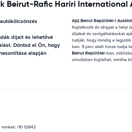
 Beirut-Rafic Hariri International 
autókölcsönzés
A(z)
Beirut Repülőtér
-i Autók
foglalkozik és tárgyal a hely
díjakat és szolgáltatásokat aj
dák díjait és lehetővé
tudják, hogy mindig a legjobb 
alást. Döntsd el Ön, hogy
ban. 3 perc alatt össze tudja ha
ehasonlítása alapján
Beirut Repülőtér
-ban, miközbe
olcsóbban foglalhat, mintha kö
k minket: /10 12842