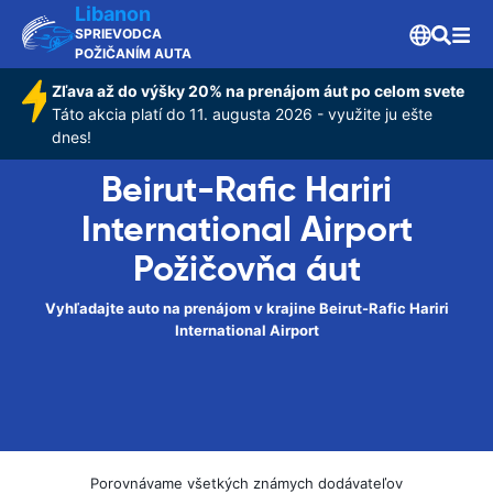
Libanon
SPRIEVODCA
POŽIČANÍM AUTA
Zľava až do výšky 20% na prenájom áut po celom svete
Táto akcia platí do 11. augusta 2026 - využite ju ešte
dnes!
Beirut-Rafic Hariri
International Airport
Požičovňa áut
Vyhľadajte auto na prenájom v krajine Beirut-Rafic Hariri
International Airport
Porovnávame všetkých známych dodávateľov