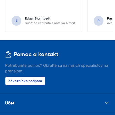
Edgar Bjorntvedt
Pasc
E
P
SurPrice car rentals Antalya Airport
Avec 
Pomoc a kontakt
Potrebujete pomoc? Obráťte sa na našich špecialistov na
prenájom.
Zákaznícka podpora
Účet