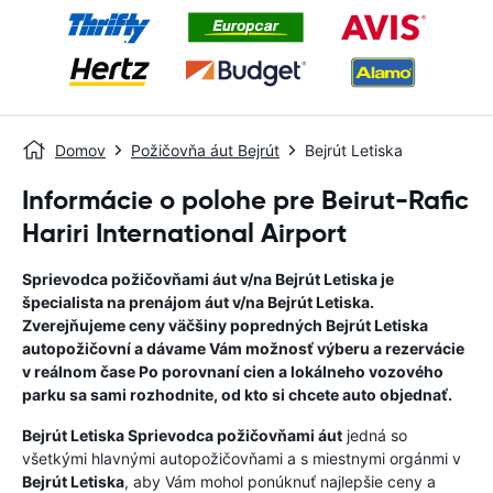
Domov
Požičovňa áut Bejrút
Bejrút Letiska
Informácie o polohe pre Beirut-Rafic
Hariri International Airport
Sprievodca požičovňami áut v/na
Bejrút Letiska
je
špecialista na prenájom áut v/na
Bejrút Letiska
.
Zverejňujeme ceny väčšiny popredných
Bejrút Letiska
autopožičovní a dávame Vám možnosť výberu a rezervácie
v reálnom čase Po porovnaní cien a lokálneho vozového
parku sa sami rozhodnite, od kto si chcete auto objednať.
Bejrút Letiska
Sprievodca požičovňami áut
jedná so
všetkými hlavnými autopožičovňami a s miestnymi orgánmi v
Bejrút Letiska
, aby Vám mohol ponúknuť najlepšie ceny a