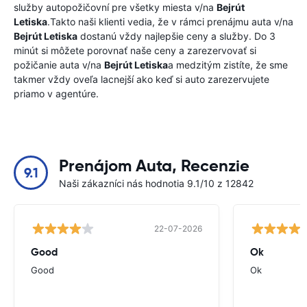
služby autopožičovní pre všetky miesta v/na
Bejrút
Letiska
.Takto naši klienti vedia, že v rámci prenájmu auta v/na
Bejrút Letiska
dostanú vždy najlepšie ceny a služby. Do 3
minút si môžete porovnať naše ceny a zarezervovať si
požičanie auta v/na
Bejrút Letiska
a medzitým zistíte, že sme
takmer vždy oveľa lacnejší ako keď si auto zarezervujete
priamo v agentúre.
Prenájom Auta, Recenzie
9.1
Naši zákazníci nás hodnotia 9.1/10 z 12842
22-07-2026
Good
Ok
Good
Ok