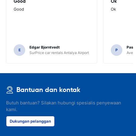
Good
Ok
Good
Ok
Edgar Bjorntvedt
Pasc
E
P
SurPrice car rentals Antalya Airport
Avec 
Bantuan dan kontak
Butuh bantuan? Silakan hubungi spesialis penyewaan
kami.
Dukungan pelanggan