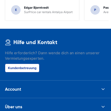
Edgar Bjorntvedt
Pasc
E
P
SurPrice car rentals Antalya Airport
Avec 
Hilfe und Kontakt
Hilfe erforderlich? Dann wende dich an einen unserer
Vermietungsexperten.
Kundenbetreuung
Account
Über uns