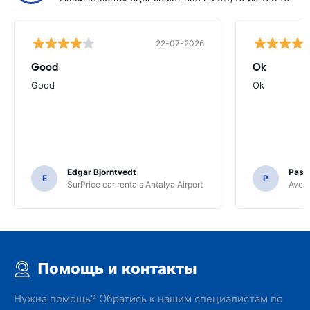
22-07-2026
Good
Ok
Good
Ok
Edgar Bjorntvedt
Pasc
E
P
SurPrice car rentals Antalya Airport
Avec 
Помощь и контакты
Нужна помощь? Обратись к нашим специалистам по