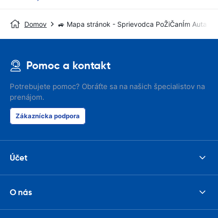
Domov
🚙 Mapa stránok - Sprievodca PoŽiČanÍm Auta
Pomoc a kontakt
Potrebujete pomoc? Obráťte sa na našich špecialistov na
prenájom.
Zákaznícka podpora
Účet
O nás