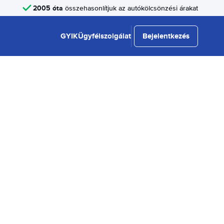
2005 óta
összehasonlítjuk az autókölcsönzési árakat
GYIK
Ügyfélszolgálat
Bejelentkezés