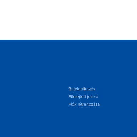
Bejelentkezés
Elfelejtett jelszó
Fiók létrehozása