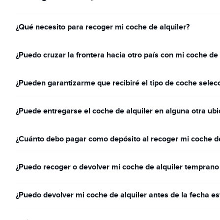
¿Qué necesito para recoger mi coche de alquiler?
¿Puedo cruzar la frontera hacia otro país con mi coche de 
¿Pueden garantizarme que recibiré el tipo de coche selec
¿Puede entregarse el coche de alquiler en alguna otra ub
¿Cuánto debo pagar como depósito al recoger mi coche de
¿Puedo recoger o devolver mi coche de alquiler temprano
¿Puedo devolver mi coche de alquiler antes de la fecha es