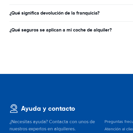
¿Qué significa devolución de la franquicia?
¿Qué seguros se aplican a mi coche de alquiler?
Ayuda y contacto
¿Necesitas ayuda? Contacta con unos de
Preguntas frec
nuestros expertos en alquileres.
Atención al clie