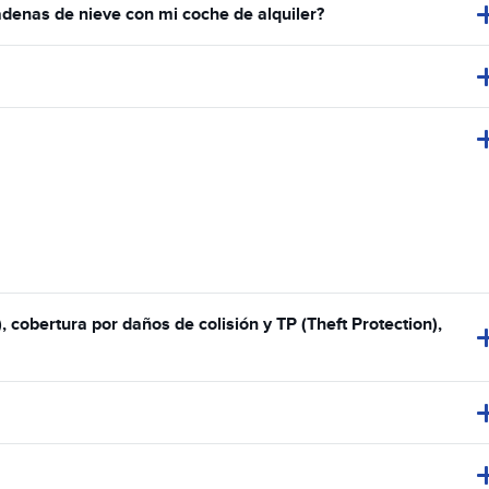
adenas de nieve con mi coche de alquiler?
cobertura por daños de colisión y TP (Theft Protection),