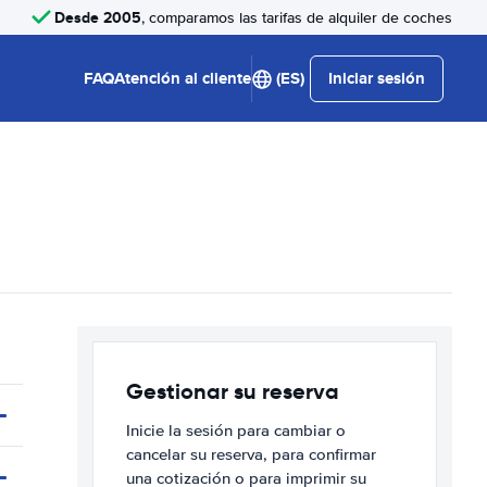
Desde 2005
, comparamos las tarifas de alquiler de coches
FAQ
Atención al cliente
(ES)
Iniciar sesión
Gestionar su reserva
Inicie la sesión para cambiar o
cancelar su reserva, para confirmar
una cotización o para imprimir su