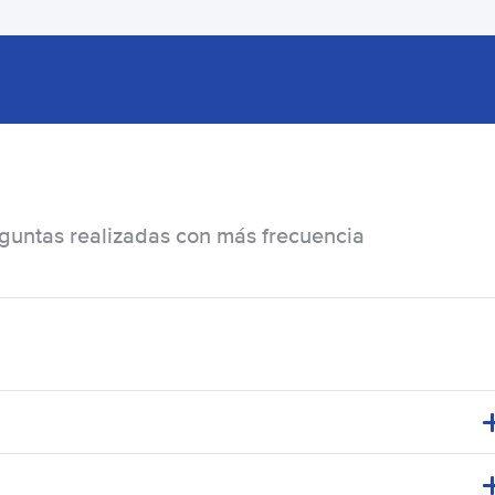
eguntas realizadas con más frecuencia