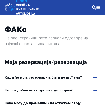
Liban
VODIČ ZA
IZNAMLJIVANJE
AUTOMOBILA
ФАКс
На овој страници ћете пронаћи одговоре на
најчешће постављана питања.
Моја резервација/резервација
Када ће моја резервација бити потврђена?
Нисам добио потврду. шта да радим?
Како могу да променим или откажем своју