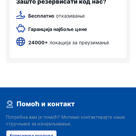
Зашто резервисати код нас?
Бесплатно
отказивање
Гаранција најбоље цене
24000+
локација за преузимање
Помоћ и контакт
Потребна вам је помоћ? Молимо контактирајте наше
стручњаке за изнајмљивање.
Корисничка подршка