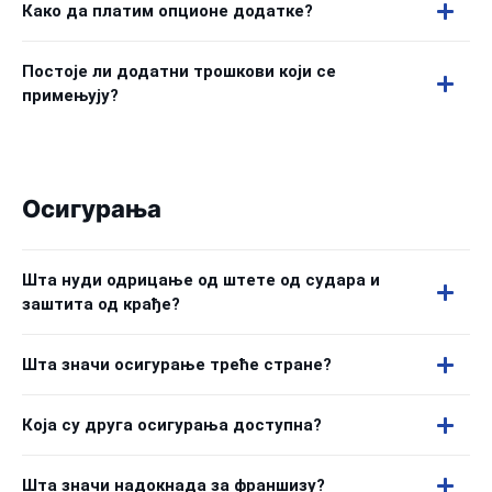
Како да платим опционе додатке?
Постоје ли додатни трошкови који се
примењују?
Осигурања
Шта нуди одрицање од штете од судара и
заштита од крађе?
Шта значи осигурање треће стране?
Која су друга осигурања доступна?
Шта значи надокнада за франшизу?