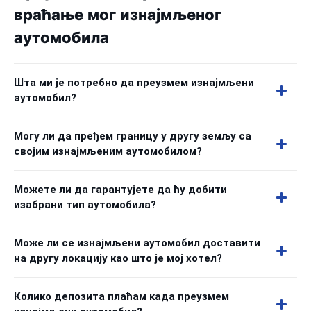
враћање мог изнајмљеног
аутомобила
Шта ми је потребно да преузмем изнајмљени
аутомобил?
Могу ли да пређем границу у другу земљу са
својим изнајмљеним аутомобилом?
Можете ли да гарантујете да ћу добити
изабрани тип аутомобила?
Може ли се изнајмљени аутомобил доставити
на другу локацију као што је мој хотел?
Колико депозита плаћам када преузмем