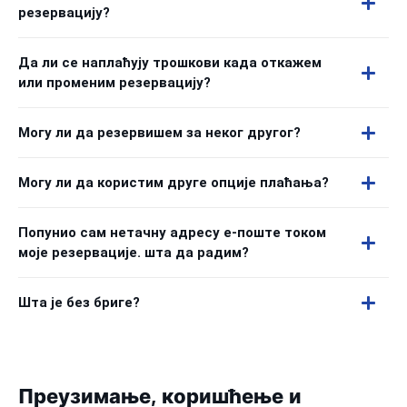
резервацију?
Да ли се наплаћују трошкови када откажем
или променим резервацију?
Могу ли да резервишем за неког другог?
Могу ли да користим друге опције плаћања?
Попунио сам нетачну адресу е-поште током
моје резервације. шта да радим?
Шта је без бриге?
Преузимање, коришћење и