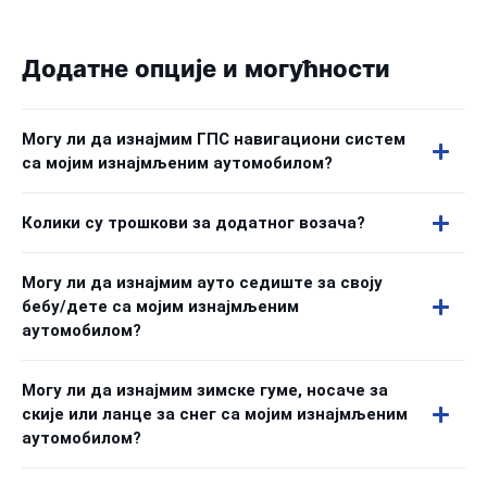
Додатне опције и могућности
Могу ли да изнајмим ГПС навигациони систем
са мојим изнајмљеним аутомобилом?
Колики су трошкови за додатног возача?
Могу ли да изнајмим ауто седиште за своју
бебу/дете са мојим изнајмљеним
аутомобилом?
Могу ли да изнајмим зимске гуме, носаче за
скије или ланце за снег са мојим изнајмљеним
аутомобилом?