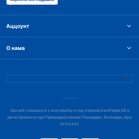
Аццоунт
О нама
Ова веб страница је у власништву и под управом ЕасиТерра БВ и
регистрована је при Привредној комори Леуварден, Холандија, број
01104443