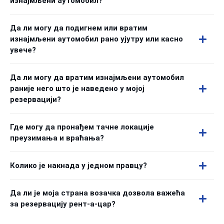
изнајмљени аутомобил?
Да ли могу да подигнем или вратим
изнајмљени аутомобил рано ујутру или касно
увече?
Да ли могу да вратим изнајмљени аутомобил
раније него што је наведено у мојој
резервацији?
Где могу да пронађем тачне локације
преузимања и враћања?
Колико је накнада у једном правцу?
Да ли је моја страна возачка дозвола важећа
за резервацију рент-а-цар?