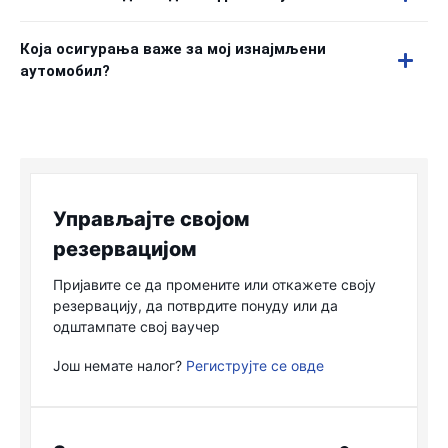
Која осигурања важе за мој изнајмљени
аутомобил?
Управљајте својом
резервацијом
Пријавите се да промените или откажете своју
резервацију, да потврдите понуду или да
одштампате свој ваучер
Још немате налог?
Региструјте се овде