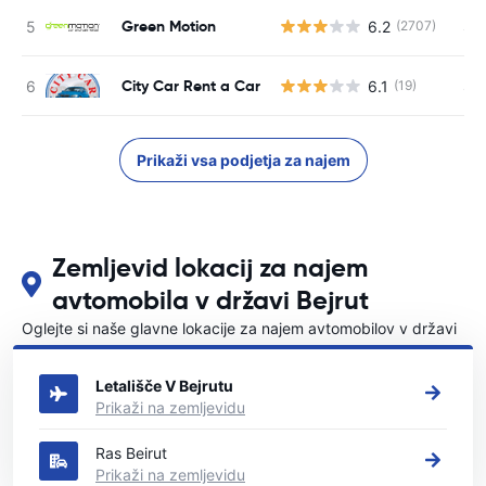
Green Motion
6.2
S s
(2707)
City Car Rent a Car
6.1
S s
(19)
Prikaži vsa podjetja za najem
Zemljevid lokacij za najem
avtomobila v državi Bejrut
Oglejte si naše glavne lokacije za najem avtomobilov v državi
Bejrut
Letališče V Bejrutu
Prikaži na zemljevidu
Ras Beirut
Prikaži na zemljevidu