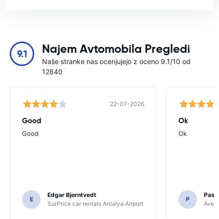
Najem Avtomobila Pregledi
9.1
Naše stranke nas ocenjujejo z oceno 9.1/10 od
12840
22-07-2026
Good
Ok
Good
Ok
Edgar Bjorntvedt
Pasc
E
P
SurPrice car rentals Antalya Airport
Avec 