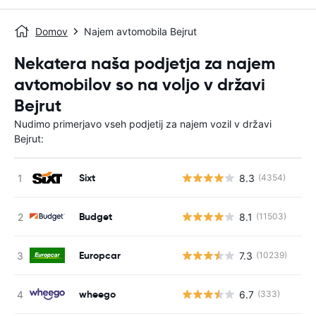
Domov
Najem avtomobila Bejrut
Nekatera naša podjetja za najem
avtomobilov so na voljo v državi
Bejrut
Nudimo primerjavo vseh podjetij za najem vozil v državi
Bejrut:
Sixt
8.3
S s
(4354)
Budget
8.1
S s
(11503)
Europcar
7.3
(10239)
St
wheego
6.7
S s
(333)