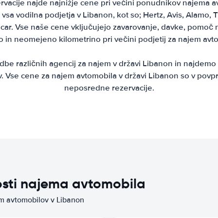
rvacije najde najnižje cene pri večini ponudnikov najema a
vsa vodilna podjetja v Libanon, kot so; Hertz, Avis, Alamo, Th
ar. Vse naše cene vključujejo zavarovanje, davke, pomoč na
o in neomejeno kilometrino pri večini podjetij za najem avt
be različnih agencij za najem v državi Libanon in najdemo 
. Vse cene za najem avtomobila v državi Libanon so v povpr
neposredne rezervacije.
osti najema avtomobila
em avtomobilov v Libanon