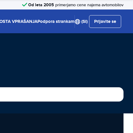
Od leta 2005
primerjamo cene najema avtomobilov
OSTA VPRAŠANJA
Podpora strankam
(SI)
Prijavite se