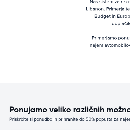
Naš sistem za reze
Libanon. Primerjajte 
Budget in Europc
doplačil
Primerjamo ponud
najem avtomobilov
Ponujamo veliko različnih možn
Priskrbite si ponudbo in prihranite do 50% popusta za naj