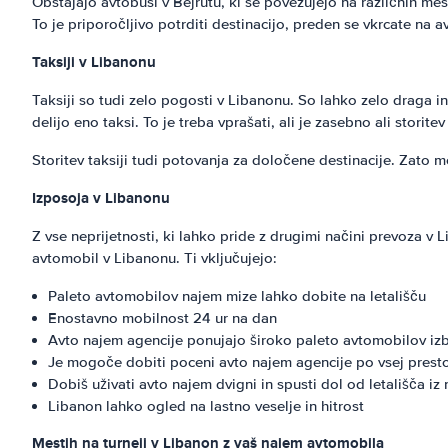
Obstajajo avtobusi v Bejrutu, ki se povezujejo na različnih mest
To je priporočljivo potrditi destinacijo, preden se vkrcate na a
Taksiji v Libanonu
Taksiji so tudi zelo pogosti v Libanonu. So lahko zelo draga in
delijo eno taksi. To je treba vprašati, ali je zasebno ali storite
Storitev taksiji tudi potovanja za določene destinacije. Zato mo
Izposoja v Libanonu
Z vse neprijetnosti, ki lahko pride z drugimi načini prevoza v 
avtomobil v Libanonu. Ti vključujejo:
Paleto avtomobilov najem mize lahko dobite na letališču
Enostavno mobilnost 24 ur na dan
Avto najem agencije ponujajo široko paleto avtomobilov izb
Je mogoče dobiti poceni avto najem agencije po vsej presto
Dobiš uživati avto najem dvigni in spusti dol od letališča i
Libanon lahko ogled na lastno veselje in hitrost
Mestih na turneji v Libanon z vaš najem avtomobila