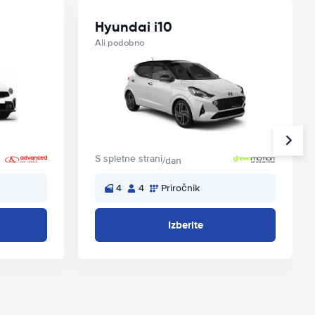
Hyundai i10
Ali podobno
S spletne strani
/dan
4
4
Priročnik
Izberite