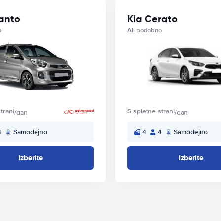
canto
Kia Cerato
o
Ali podobno
trani
S spletne strani
/dan
/dan
4
Samodejno
4
4
Samodejno
Izberite
Izberite