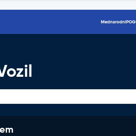
Mednarodni
POG
ozil
jem