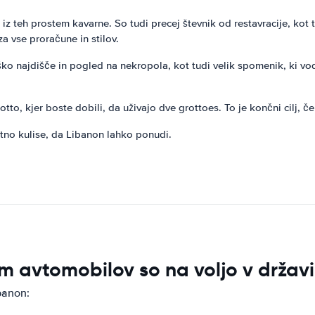
 iz teh prostem kavarne. So tudi precej števnik od restavracije, kot 
za vse proračune in stilov.
ško najdišče in pogled na nekropola, kot tudi velik spomenik, ki v
to, kjer boste dobili, da uživajo dve grottoes. To je končni cilj, če ž
no kulise, da Libanon lahko ponudi.
m avtomobilov so na voljo v držav
banon: