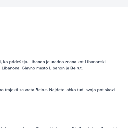
li, ko prideš tja. Libanon je uradno znana kot Libanonski
ti Libanona. Glavno mesto Libanon je Bejrut.
 trajekti za vrata Beirut. Najdete lahko tudi svojo pot skozi