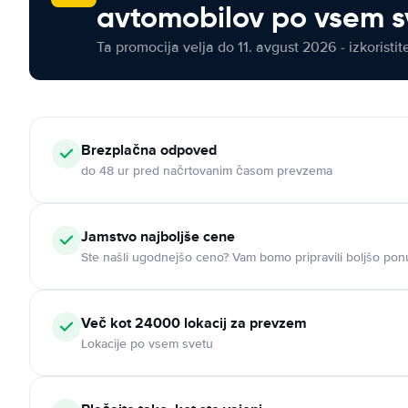
avtomobilov po vsem s
Ta promocija velja do 11. avgust 2026 - izkoristit
Brezplačna odpoved
do 48 ur pred načrtovanim časom prevzema
Jamstvo najboljše cene
Ste našli ugodnejšo ceno? Vam bomo pripravili boljšo pon
Več kot 24000 lokacij za prevzem
Lokacije po vsem svetu