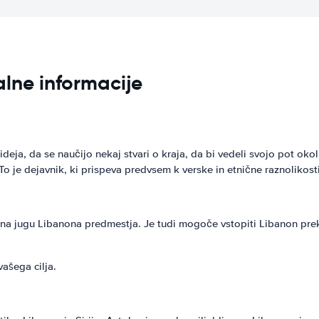
lne informacije
eja, da se naučijo nekaj stvari o kraja, da bi vedeli svojo pot oko
o je dejavnik, ki prispeva predvsem k verske in etnične raznolikos
na jugu Libanona predmestja. Je tudi mogoče vstopiti Libanon preko
vašega cilja.