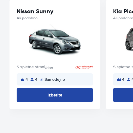
Nissan Sunny
Kia Pi
Ali podobno
Ali podobn
S spletne strani
S spletne s
/dan
4
4
Samodejno
4
Izberite