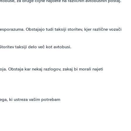
vtobuse, za druge ciljne najdete na različnih avtobusnih postaj.
sporazuma. Obstajajo tudi taksiji storitev, kjer različne vozači
Storitev taksiji delo več kot avtobusi.
ja. Obstaja kar nekaj razlogov, zakaj bi morali najeti
nega, ki ustreza vašim potrebam