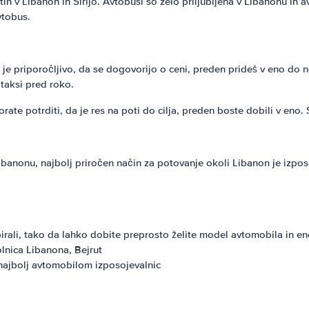
ih v Libanon in Sirijo. Avtobusi so zelo priljubljena v Libanonu in a
vtobus.
 je priporočljivo, da se dogovorijo o ceni, preden prideš v eno do ne
v taksi pred roko.
rate potrditi, da je res na poti do cilja, preden boste dobili v eno. 
Libanonu, najbolj priročen način za potovanje okoli Libanon je izposo
irali, tako da lahko dobite preprosto želite model avtomobila in e
lnica Libanona, Bejrut
z najbolj avtomobilom izposojevalnic