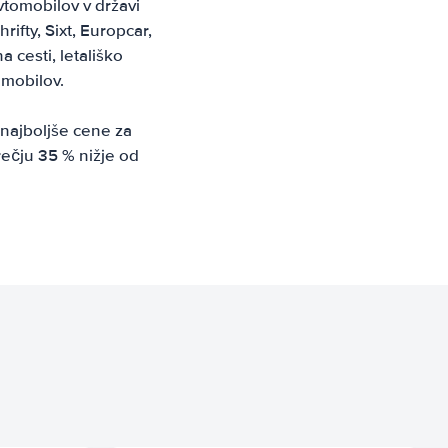
vtomobilov v državi
rifty, Sixt, Europcar,
 cesti, letališko
omobilov.
najboljše cene za
ečju 35 % nižje od