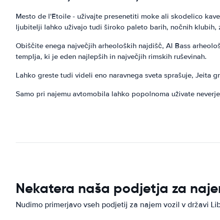
Mesto de l'Etoile - uživajte presenetiti moke ali skodelico kave
ljubitelji lahko uživajo tudi široko paleto barih, nočnih klubih, 
Obiščite enega največjih arheoloških najdišč, Al Bass arheolo
templja, ki je eden najlepših in največjih rimskih ruševinah.
Lahko greste tudi videli eno naravnega sveta sprašuje, Jeita grot
Samo pri najemu avtomobila lahko popolnoma uživate neverjet
Nekatera naša podjetja za naje
Nudimo primerjavo vseh podjetij za najem vozil v državi Li