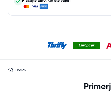
Plačajte tako, kot ste vajeni
Domov
Primer