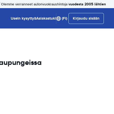
vuodesta 2005 lähtien
Olemme verranneet autonvuokraushintoja
Usein kysyttyä
Asiakastuki
(FI)
Kirjaudu sisään
kaupungeissa