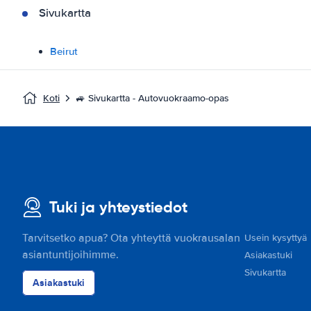
Sivukartta
Beirut
Koti
🚙 Sivukartta - Autovuokraamo-opas
Tuki ja yhteystiedot
Tarvitsetko apua? Ota yhteyttä vuokrausalan
Usein kysyttyä
asiantuntijoihimme.
Asiakastuki
Sivukartta
Asiakastuki