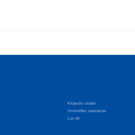
Kirjaudu sisään
Unohditko salasanan
Luo tili