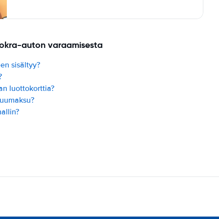
uokra-auton varaamisesta
en sisältyy?
?
n luottokorttia?
kuumaksu?
allin?