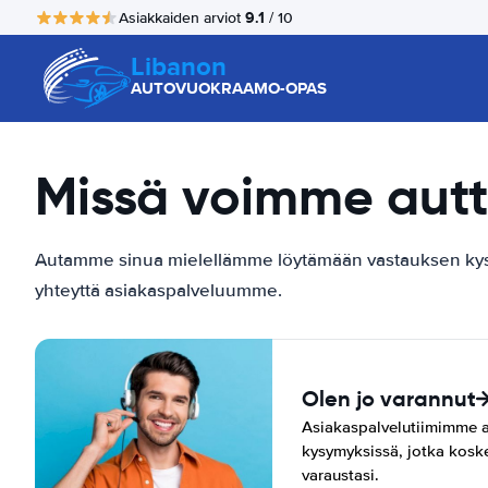
9.1
Asiakkaiden arviot
/ 10
Libanon
AUTOVUOKRAAMO-OPAS
Missä voimme autt
Autamme sinua mielellämme löytämään vastauksen kysym
yhteyttä asiakaspalveluumme.
Olen jo varannut
Asiakaspalvelutiimimme a
kysymyksissä, jotka koske
varaustasi.