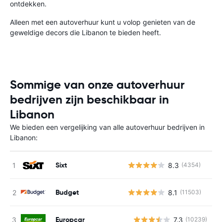
ontdekken.
Alleen met een autoverhuur kunt u volop genieten van de
geweldige decors die Libanon te bieden heeft.
Sommige van onze autoverhuur
bedrijven zijn beschikbaar in
Libanon
We bieden een vergelijking van alle autoverhuur bedrijven in
Libanon:
Sixt
8.3
(4354)
Budget
8.1
(11503)
Europcar
7.3
(10239)
G