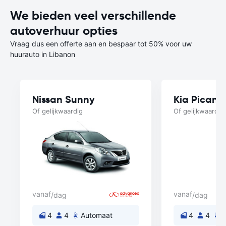
We bieden veel verschillende
autoverhuur opties
Vraag dus een offerte aan en bespaar tot 50% voor uw
huurauto in Libanon
Nissan Sunny
Kia Picant
Of gelijkwaardig
Of gelijkwaardig
vanaf
vanaf
/dag
/dag
4
4
Automaat
4
4
A