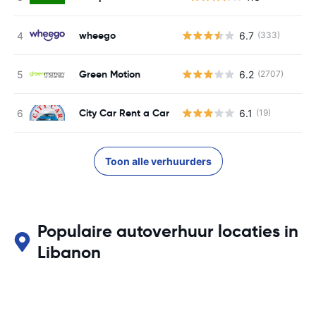
wheego
6.7
(333)
Green Motion
6.2
(2707)
City Car Rent a Car
6.1
(19)
Toon alle verhuurders
Populaire autoverhuur locaties in
Libanon