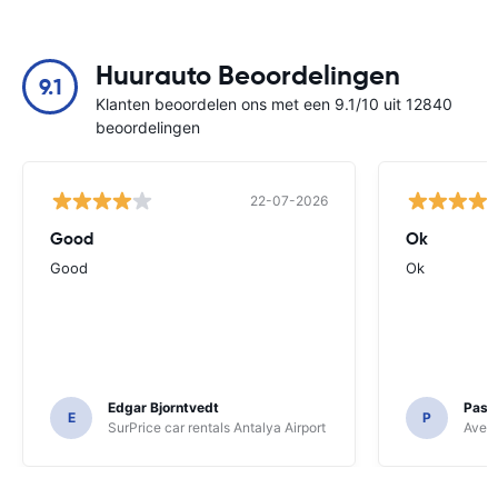
Huurauto Beoordelingen
9.1
Klanten beoordelen ons met een 9.1/10 uit 12840
beoordelingen
22-07-2026
Good
Ok
Good
Ok
Edgar Bjorntvedt
Pasc
E
P
SurPrice car rentals Antalya Airport
Avec 