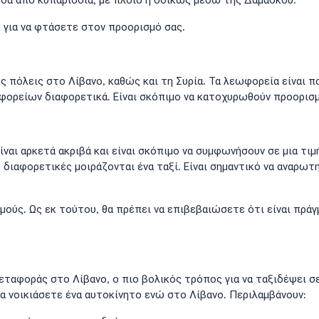
έσα από κυπαρίσσια, με πλοίο ή οδικώς μέσω της Δαμασκού.
 για να φτάσετε στον προορισμό σας.
πόλεις στο Λίβανο, καθώς και τη Συρία. Τα λεωφορεία είναι πο
φορείων διαφορετικά. Είναι σκόπιμο να κατοχυρωθούν προορισ
ίναι αρκετά ακριβά και είναι σκόπιμο να συμφωνήσουν σε μια τιμή
 διαφορετικές μοιράζονται ένα ταξί. Είναι σημαντικό να αναρωτη
μούς. Ως εκ τούτου, θα πρέπει να επιβεβαιώσετε ότι είναι πράγμ
μεταφοράς στο Λίβανο, ο πιο βολικός τρόπος για να ταξιδέψει σε
α νοικιάσετε ένα αυτοκίνητο ενώ στο Λίβανο. Περιλαμβάνουν: