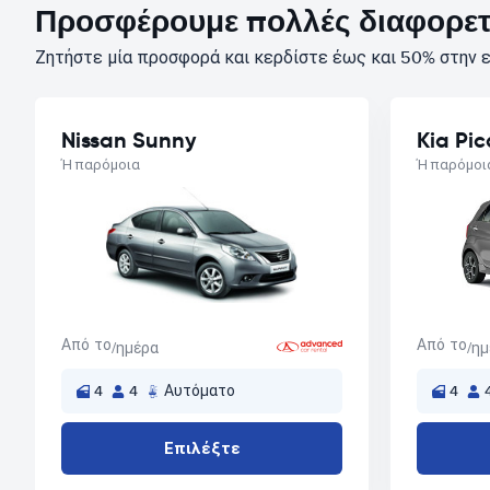
Προσφέρουμε πολλές διαφορετι
Ζητήστε μία προσφορά και κερδίστε έως και 50% στην ε
Nissan Sunny
Kia Pi
Ή παρόμοια
Ή παρόμοι
Από το
Από το
/ημέρα
/η
4
4
Αυτόματο
4
Επιλέξτε