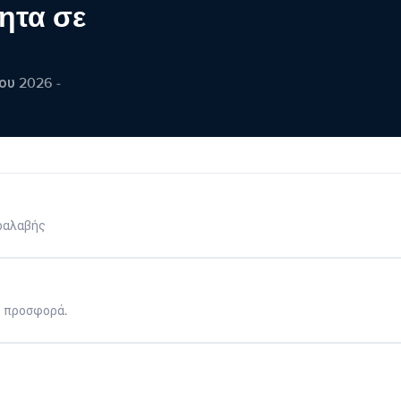
ητα σε
ου 2026 -
ραλαβής
η προσφορά.