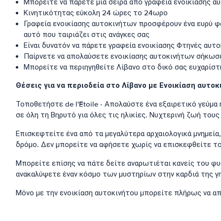
Μπορείτε να πάρετε μια σειρά από γραφεία ενοικίασης 
Κινητικότητας εύκολη 24 ώρες το 24ωρο
Γραφεία ενοικίασης αυτοκινήτων προσφέρουν ένα ευρύ φά
αυτό που ταιριάζει στις ανάγκες σας
Είναι δυνατόν να πάρετε γραφεία ενοικίασης Φτηνές αυτ
Παίρνετε να απολαύσετε ενοικίασης αυτοκινήτων σήκωσ
Μπορείτε να περιηγηθείτε Λίβανο στο δικό σας ευχαρίστ
Θέσεις για να περιοδεία στο Λίβανο με Ενοικίαση αυτοκ
Τοποθετήστε de l'Etoile - Απολαύστε ένα εξαιρετικό γεύμα
σε όλη τη Βηρυτό για όλες τις ηλικίες. Νυχτερινή ζωή τους
Επισκεφτείτε ένα από τα μεγαλύτερα αρχαιολογικά μνημεία,
δρόμο. Δεν μπορείτε να αφήσετε χωρίς να επισκεφθείτε το 
Μπορείτε επίσης να πάτε δείτε αναρωτιέται κανείς του φυσ
ανακαλύψετε έναν κόσμο των μυστηρίων στην καρδιά της γη
Μόνο με την ενοικίαση αυτοκινήτου μπορείτε πλήρως να απ