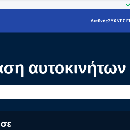
Διεθνές
ΣΥΧΝΈΣ Ε
αση αυτοκινήτων
ς
 σε