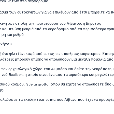
αυτοκινήτων στο αεροδρόμιο
σμα των αυτοκινήτων για να επιλέξουν από έτσι μπορείτε να π
οκινήτων σε όλη την πρωτεύουσα του Λιβάνου, η Βηρυτός
ε και πτώση μακριά από το αεροδρόμιο από τα περισσότερα γρα
ηση και ρυθμό
ινήτου
 ή ένα φλιτζάνι καφέ από αυτές τις υπαίθριες καφετέριες. Επίσ
 λάτρεις μπορούν επίσης να απολαύσουν μια μεγάλη ποικιλία από 
 τον αρχαιολογικό χώρο του Al μπάσο και δείτε την νεκρόπολη,
ναό Baalbek, η οποία είναι ένα από τα ωραιότερα και μεγαλύτερ
ικού κόσμου, η Jeita grotto, όπου θα έχετε να απολαύσετε δύο 
ς.
ολαύσετε τα εκπληκτικά τοπία που Λίβανο που έχει να προσφέρ