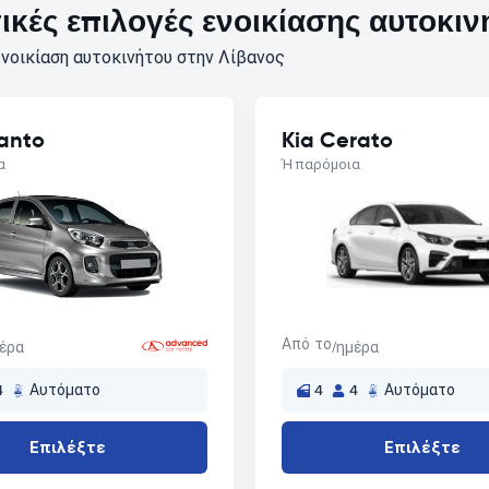
κές επιλογές ενοικίασης αυτοκιν
νοικίαση αυτοκινήτου στην Λίβανος
canto
Kia Cerato
α
Ή παρόμοια
Από το
μέρα
/ημέρα
4
Αυτόματο
4
4
Αυτόματο
Επιλέξτε
Επιλέξτε