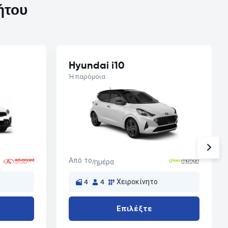
ήτου
Hyundai i10
Ή παρόμοια
Από το
/ημέρα
4
4
Χειροκίνητο
Επιλέξτε