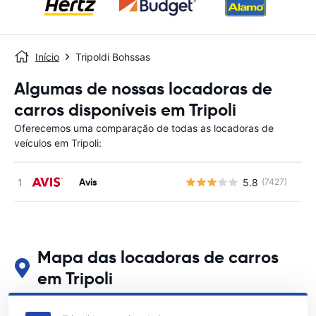
Início
Tripoldi Bohssas
Algumas de nossas locadoras de
carros disponíveis em Tripoli
Oferecemos uma comparação de todas as locadoras de
veículos em Tripoli:
Avis
5.8
(7427)
N
Mapa das locadoras de carros
em Tripoli
Veja nossos principais locais de aluguel de carros em Tripoli