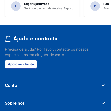
Edgar Bjorntvedt
Pasc
E
P
SurPrice car rentals Antalya Airport
Avec 
Ajuda e contacto
Precisa de ajuda? Por favor, contacte os nossos
especialistas em aluguer de carro.
Apoio ao cliente
Conta
Sobre nós