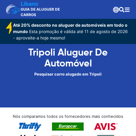
Libano
GUIA DE ALUGUER DE
CARROS
Até 20% desconto no aluguer de automóveis em todo o
mundo
Esta promoção é válida até 11 de agosto de 2026
- aproveite-a hoje mesmo!
Tripoli Aluguer De
Automóvel
Pesquisar carro alugado em Tripoli
Nós comparamos todos os fornecedores mais conhecidos