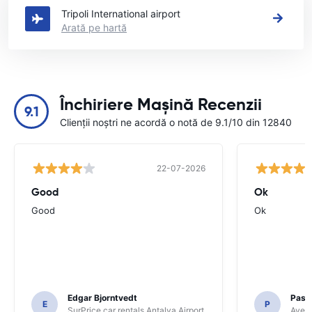
Tripoli International airport
Arată pe hartă
Închiriere Mașină Recenzii
9.1
Clienții noștri ne acordă o notă de 9.1/10 din 12840
22-07-2026
Good
Ok
Good
Ok
Edgar Bjorntvedt
Pasc
E
P
SurPrice car rentals Antalya Airport
Avec 