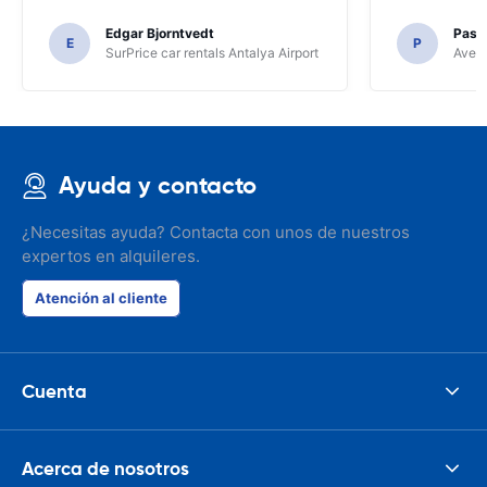
Edgar Bjorntvedt
Pasc
E
P
SurPrice car rentals Antalya Airport
Avec 
Ayuda y contacto
¿Necesitas ayuda? Contacta con unos de nuestros
expertos en alquileres.
Atención al cliente
Cuenta
Acerca de nosotros