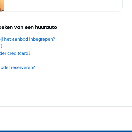
oeken van een huurauto
bij het aanbod inbegrepen?
l?
der creditcard?
model reserveren?